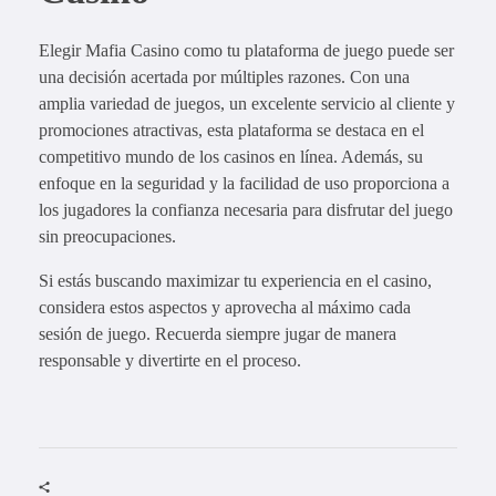
Elegir Mafia Casino como tu plataforma de juego puede ser
una decisión acertada por múltiples razones. Con una
amplia variedad de juegos, un excelente servicio al cliente y
promociones atractivas, esta plataforma se destaca en el
competitivo mundo de los casinos en línea. Además, su
enfoque en la seguridad y la facilidad de uso proporciona a
los jugadores la confianza necesaria para disfrutar del juego
sin preocupaciones.
Si estás buscando maximizar tu experiencia en el casino,
considera estos aspectos y aprovecha al máximo cada
sesión de juego. Recuerda siempre jugar de manera
responsable y divertirte en el proceso.