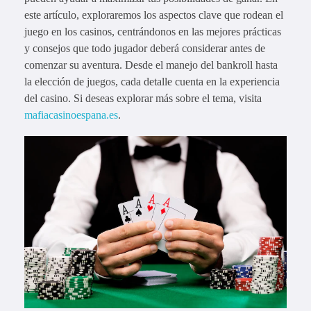
Website Development
este artículo, exploraremos los aspectos clave que rodean el
juego en los casinos, centrándonos en las mejores prácticas
Business Development
y consejos que todo jugador deberá considerar antes de
OUR PRICES
comenzar su aventura. Desde el manejo del bankroll hasta
la elección de juegos, cada detalle cuenta en la experiencia
del casino. Si deseas explorar más sobre el tema, visita
mafiacasinoespana.es
.
CONTACT