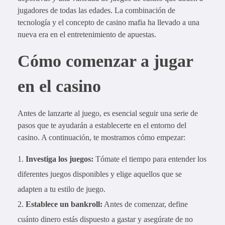
jugadores de todas las edades. La combinación de
tecnología y el concepto de casino mafia ha llevado a una
nueva era en el entretenimiento de apuestas.
Cómo comenzar a jugar
en el casino
Antes de lanzarte al juego, es esencial seguir una serie de
pasos que te ayudarán a establecerte en el entorno del
casino. A continuación, te mostramos cómo empezar:
Investiga los juegos:
Tómate el tiempo para entender los
diferentes juegos disponibles y elige aquellos que se
adapten a tu estilo de juego.
Establece un bankroll:
Antes de comenzar, define
cuánto dinero estás dispuesto a gastar y asegúrate de no