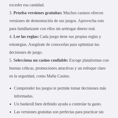
exceder esa cantidad.
Prueba versiones gratuitas:
Muchos casinos ofrecen
versiones de demostración de sus juegos. Aprovecha esto
para familiarizarte con ellos sin arriesgar dinero real.
Lee las reglas:
Cada juego tiene sus propias reglas y
estrategias. Asegúrate de conocerlas para optimizar tus
decisiones de juego.
Selecciona un casino confiable:
Escoge plataformas con
buenas críticas, promociones atractivas y un enfoque claro
en la seguridad, como Mafia Casino.
Comprender los juegos te permite tomar decisiones más
informadas.
Un bankroll bien definido ayuda a controlar tu gasto.
Las versiones gratuitas son perfectas para practicar sin