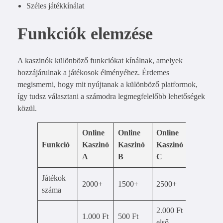
Széles játékkínálat
Funkciók elemzése
A kaszinók különböző funkciókat kínálnak, amelyek
hozzájárulnak a játékosok élményéhez. Érdemes
megismerni, hogy mit nyújtanak a különböző platformok,
így tudsz választani a számodra legmegfelelőbb lehetőségek
közül.
Online
Online
Online
Funkció
Kaszinó
Kaszinó
Kaszinó
A
B
C
Játékok
2000+
1500+
2500+
száma
2.000 Ft
1.000 Ft
500 Ft
első