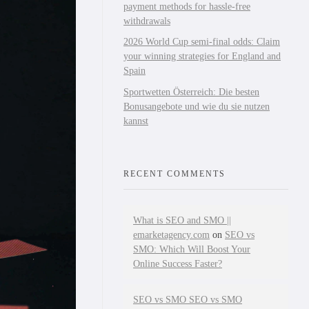
payment methods for hassle-free
withdrawals
2026 World Cup semi-final odds: Claim
your winning strategies for England and
Spain
Sportwetten Österreich: Die besten
Bonusangebote und wie du sie nutzen
kannst
RECENT COMMENTS
What is SEO and SMO ||
emarketagency.com
on
SEO vs
SMO: Which Will Boost Your
Online Success Faster?
SEO vs SMO SEO vs SMO