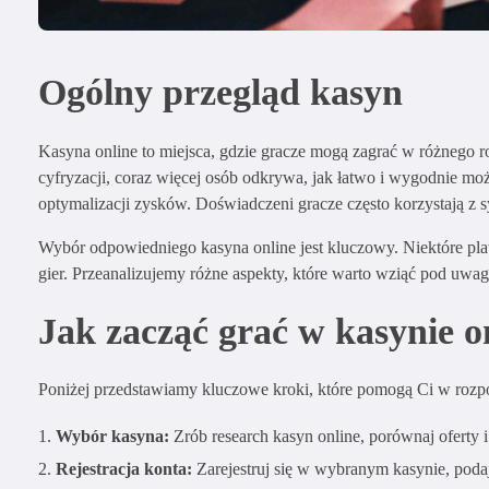
Ogólny przegląd kasyn
Kasyna online to miejsca, gdzie gracze mogą zagrać w różnego ro
cyfryzacji, coraz więcej osób odkrywa, jak łatwo i wygodnie moż
optymalizacji zysków. Doświadczeni gracze często korzystają z s
Wybór odpowiedniego kasyna online jest kluczowy. Niektóre platf
gier. Przeanalizujemy różne aspekty, które warto wziąć pod uwa
Jak zacząć grać w kasynie o
Poniżej przedstawiamy kluczowe kroki, które pomogą Ci w rozpo
Wybór kasyna:
Zrób research kasyn online, porównaj oferty i
Rejestracja konta:
Zarejestruj się w wybranym kasynie, po