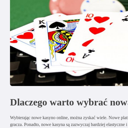
Dlaczego warto wybrać now
Wybierając nowe kasyno online, można zyskać wiele. Nowe platf
gracza. Ponadto, nowe kasyna są zazwyczaj bardziej elastyczne