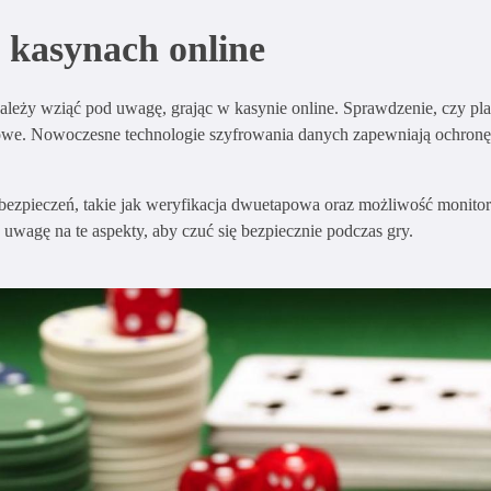
 kasynach online
ależy wziąć pod uwagę, grając w kasynie online. Sprawdzenie, czy pl
czowe. Nowoczesne technologie szyfrowania danych zapewniają ochronę 
zabezpieczeń, takie jak weryfikacja dwuetapowa oraz możliwość monito
uwagę na te aspekty, aby czuć się bezpiecznie podczas gry.