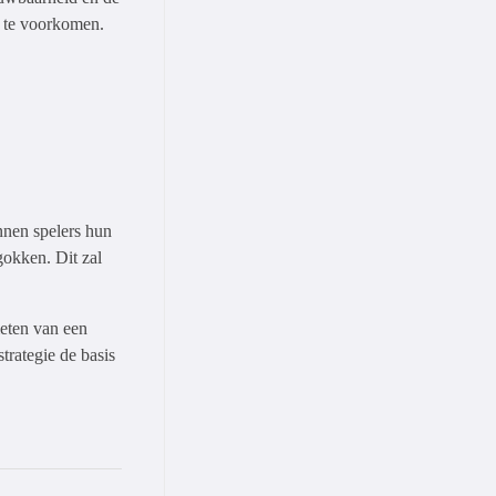
n te voorkomen.
unnen spelers hun
gokken. Dit zal
ieten van een
trategie de basis