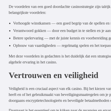
De voordelen van een goed doordachte casinostrategie zijn talrij
belangrijkste voordelen:
Verhoogde winstkansen — een goed begrip van de spellen en str
Verantwoord gokken — door een budget in te stellen en je aan de
Betere spelervaring — met de juiste kennis en voorbereiding ge
Opbouw van vaardigheden — regelmatig spelen en het toepassen
Met deze voordelen in gedachten is het duidelijk dat een strategi
algehele ervaring in het casino.
Vertrouwen en veiligheid
Veiligheid is een cruciaal aspect van elk casino. Bij het kiezen v
heeft en of het gebruikmaakt van beveiligingsmaatregelen om je 
doorgaans encryptietechnologieën en beveiligde betaalmethoden om
Daarnaast is het essentieel om te kijken naar de recensies en erv