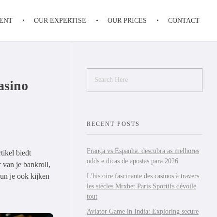
ENT
OUR EXPERTISE
OUR PRICES
CONTACT
asino
RECENT POSTS
França vs Espanha: descubra as melhores
tikel biedt
odds e dicas de apostas para 2026
 van je bankroll,
un je ook kijken
L'histoire fascinante des casinos à travers
les siècles Mrxbet Paris Sportifs dévoile
tout
Aviator Game in India: Exploring secure