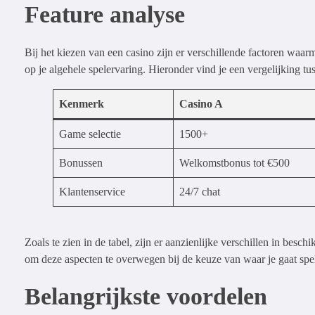
Feature analyse
Bij het kiezen van een casino zijn er verschillende factoren wa
op je algehele spelervaring. Hieronder vind je een vergelijking t
Kenmerk
Casino A
Game selectie
1500+
Bonussen
Welkomstbonus tot €500
Klantenservice
24/7 chat
Zoals te zien in de tabel, zijn er aanzienlijke verschillen in besc
om deze aspecten te overwegen bij de keuze van waar je gaat spele
Belangrijkste voordelen