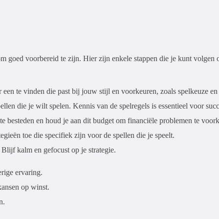
 om goed voorbereid te zijn. Hier zijn enkele stappen die je kunt volgen
en te vinden die past bij jouw stijl en voorkeuren, zoals spelkeuze en 
len die je wilt spelen. Kennis van de spelregels is essentieel voor succ
 te besteden en houd je aan dit budget om financiële problemen te voo
ieën toe die specifiek zijn voor de spellen die je speelt.
lijf kalm en gefocust op je strategie.
rige ervaring.
kansen op winst.
n.