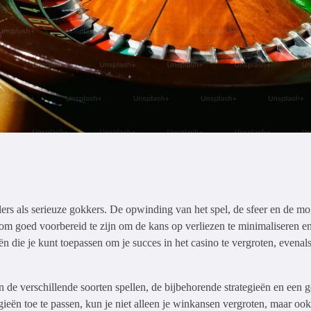
ers als serieuze gokkers. De opwinding van het spel, de sfeer en de m
l om goed voorbereid te zijn om de kans op verliezen te minimaliseren e
ën die je kunt toepassen om je succes in het casino te vergroten, evenal
an de verschillende soorten spellen, de bijbehorende strategieën en een 
tegieën toe te passen, kun je niet alleen je winkansen vergroten, maar oo