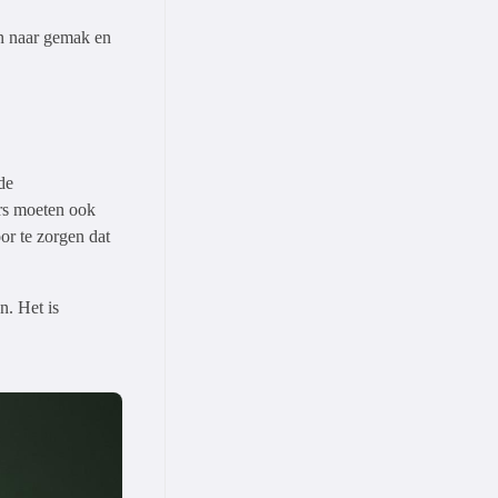
jn naar gemak en
de
ers moeten ook
or te zorgen dat
n. Het is