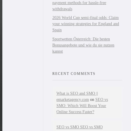
payment methods for hassle-free
withdrawals
2026 World Cup semi-final odds: Claim
your winning strategies for England and
Spain
Sportwetten Österreich: Die besten
Bonusangebote und wie du sie nutzen
kannst
RECENT COMMENTS
What is SEO and SMO ||
emarketagency.com
on
SEO vs
SMO: Which Will Boost Your
Online Success Faster?
SEO vs SMO SEO vs SMO