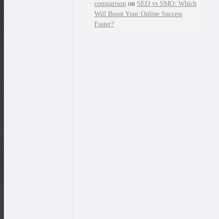
comparison
on
SEO vs SMO: Which
Will Boost Your Online Success
Faster?