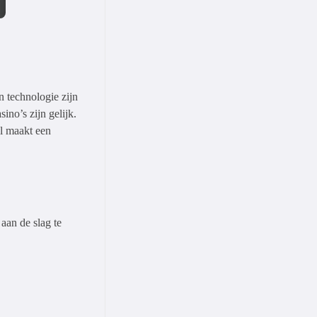
 technologie zijn
sino’s zijn gelijk.
el maakt een
aan de slag te