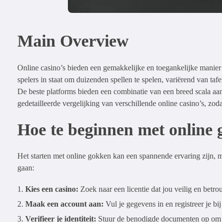
Main Overview
Online casino’s bieden een gemakkelijke en toegankelijke manier
spelers in staat om duizenden spellen te spelen, variërend van tafels
De beste platforms bieden een combinatie van een breed scala aan
gedetailleerde vergelijking van verschillende online casino’s, 
Hoe te beginnen met online
Het starten met online gokken kan een spannende ervaring zijn, m
gaan:
Kies een casino:
Zoek naar een licentie dat jou veilig en betr
Maak een account aan:
Vul je gegevens in en registreer je bi
Verifieer je identiteit:
Stuur de benodigde documenten op om je