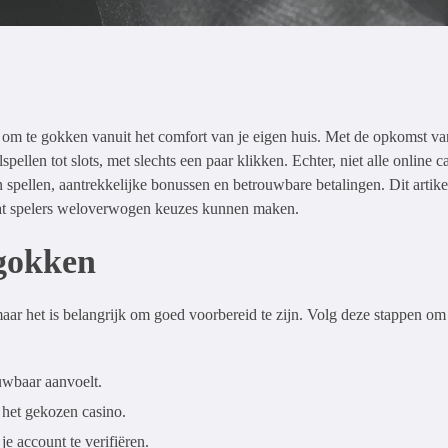
 om te gokken vanuit het comfort van je eigen huis. Met de opkomst van
pellen tot slots, met slechts een paar klikken. Echter, niet alle online ca
 spellen, aantrekkelijke bonussen en betrouwbare betalingen. Dit artik
zodat spelers weloverwogen keuzes kunnen maken.
 gokken
aar het is belangrijk om goed voorbereid te zijn. Volg deze stappen om 
ouwbaar aanvoelt.
j het gekozen casino.
 account te verifiëren.