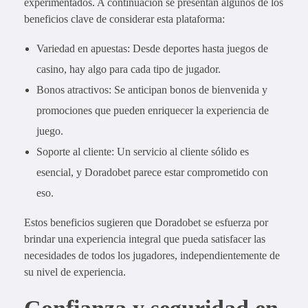
experimentados. A continuación se presentan algunos de los
beneficios clave de considerar esta plataforma:
Variedad en apuestas: Desde deportes hasta juegos de
casino, hay algo para cada tipo de jugador.
Bonos atractivos: Se anticipan bonos de bienvenida y
promociones que pueden enriquecer la experiencia de
juego.
Soporte al cliente: Un servicio al cliente sólido es
esencial, y Doradobet parece estar comprometido con
eso.
Estos beneficios sugieren que Doradobet se esfuerza por
brindar una experiencia integral que pueda satisfacer las
necesidades de todos los jugadores, independientemente de
su nivel de experiencia.