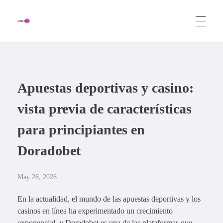
emarketagency.com
HOME
Apuestas deportivas y casino:
ABOUT
vista previa de características
para principiantes en
OUR SERVICES
Doradobet
May 26, 2026
SEO
APPOINTMENT
En la actualidad, el mundo de las apuestas deportivas y los
Social Media Marketing
casinos en línea ha experimentado un crecimiento
exponencial, y Doradobet es una de las plataformas que
OUR EXPERTISE