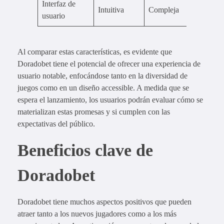
Interfaz de
Intuitiva
Compleja
Amigab
usuario
Al comparar estas características, es evidente que
Doradobet tiene el potencial de ofrecer una experiencia de
usuario notable, enfocándose tanto en la diversidad de
juegos como en un diseño accessible. A medida que se
espera el lanzamiento, los usuarios podrán evaluar cómo se
materializan estas promesas y si cumplen con las
expectativas del público.
Beneficios clave de
Doradobet
Doradobet tiene muchos aspectos positivos que pueden
atraer tanto a los nuevos jugadores como a los más