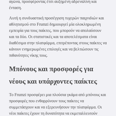
αγώνα, προσφέροντας έτσι αυξημένη αδρεναλίνη και
ένταση.
Αυτή η συνδυαστική προσέγγιση τυχερών παιχνιδιών και
αθλητισμού στο Frumzi δημιουργεί μία ολοκληρωμένη
εμπειρία για τους παίκτες, που μπορούν να απολαύσουν
και τα δύο. Οι στατιστικές και τα αποτελέσματα είναι
διαθέσιμα στην πλατφόρμα, επιτρέποντας στους παίκτες να
κάνουν ενημερωμένες επιλογές και να βελτιώσουν τις
πιθανότητες νίκης τους.
Μπόνους και προσφορές για
νέους και υπάρχοντες παίκτες
Το Frumzi προσφέρει μια πλούσια γκάμα από μπόνους και
προσφορές που ενθαρρύνουν τους παίκτες να
συμμετάσχουν και να εξερευνήσουν την πλατφόρμα. Οι
νέοι παίκτες έχουν τη δυνατότητα να εκμεταλλευτούν