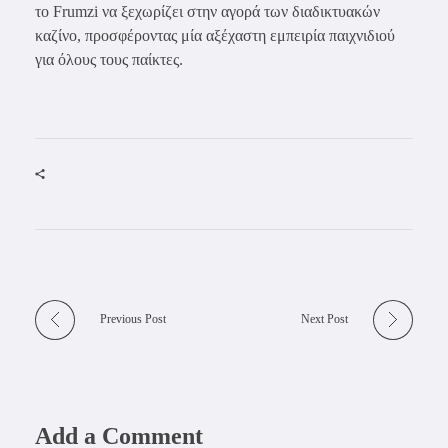
το Frumzi να ξεχωρίζει στην αγορά των διαδικτυακών
καζίνο, προσφέροντας μία αξέχαστη εμπειρία παιχνιδιού
για όλους τους παίκτες.
Previous Post
Next Post
Add a Comment