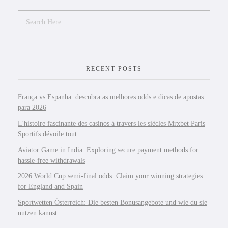
RECENT POSTS
França vs Espanha: descubra as melhores odds e dicas de apostas
para 2026
L'histoire fascinante des casinos à travers les siècles Mrxbet Paris
Sportifs dévoile tout
Aviator Game in India: Exploring secure payment methods for
hassle-free withdrawals
2026 World Cup semi-final odds: Claim your winning strategies
for England and Spain
Sportwetten Österreich: Die besten Bonusangebote und wie du sie
nutzen kannst