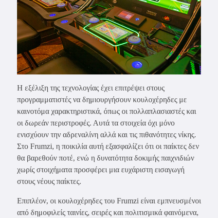
Η εξέλιξη της τεχνολογίας έχει επιτρέψει στους
προγραμματιστές να δημιουργήσουν κουλοχέρηδες με
καινοτόμα χαρακτηριστικά, όπως οι πολλαπλασιαστές και
οι δωρεάν περιστροφές. Αυτά τα στοιχεία όχι μόνο
ενισχύουν την αδρεναλίνη αλλά και τις πιθανότητες νίκης.
Στο Frumzi, η ποικιλία αυτή εξασφαλίζει ότι οι παίκτες δεν
θα βαρεθούν ποτέ, ενώ η δυνατότητα δοκιμής παιχνιδιών
χωρίς στοιχήματα προσφέρει μια ευχάριστη εισαγωγή
στους νέους παίκτες.
Επιπλέον, οι κουλοχέρηδες του Frumzi είναι εμπνευσμένοι
από δημοφιλείς ταινίες, σειρές και πολιτισμικά φαινόμενα,