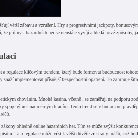
šťují větší zábavu a vzrušení. Hry s progresivními jackpoty, bonusovým
jí, že průmysl hazardních her se neustále vyvíjí a hledá nové způsoby, ja
ulaci
t a regulace klíčovým trendem, který bude formovat budoucnost tohot
 snaží implementovat přísnější bezpečnostní opatření. To zahrnuje šifr
a neetickým chováním. Mnohá kasina, včetně , se zaměřují na podporu z
iziky spojenými s nadměrným hraním. Tento trend se v budoucnu pravdě
hráčů.
at zákony ohledně online hazardních her. Tím se může zvýšit konkurenc
isům. Tato regulace může vést k větší důvěře ze strany hráčů, což bud