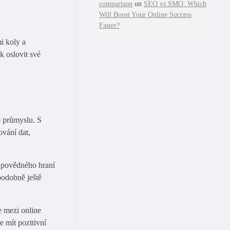
comparison
on
SEO vs SMO: Which
Will Boost Your Online Success
Faster?
i koly a
k oslovit své
o průmyslu. S
ování dat,
odpovědného hraní
podobně ještě
e mezi online
e mít pozitivní