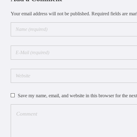
Your email address will not be published. Required fields are ma
Save my name, email, and website in this browser for the nex