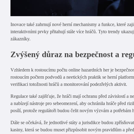
Inovace také zahrnují nové herní mechanismy a funkce, které zaji
interaktivními prvky přitahují stále více hráčů. Tyto trendy ukazu
zákazníky.
Zvýšený důraz na bezpečnost a reg
Vzhledem k rostoucímu počtu online hazardních her je bezpečnos
rostoucím počtem podvodů a neetických praktik se herní platformy
verifikaci totožnosti hráčů a monitorování podezřelých aktivit.
Regulace také zajišťuje, že hráči mají ochranu před závislostí 
a nabízejí nástroje pro sebeomezení, aby ochránila hráče před r
posílí, protože regulátoři budou čelit novým výzvám a potřebám 
Dále se očekává, že jednotlivé státy a jurisdikce budou zpřísňov
kasiny, která se budou muset přizpůsobit novým pravidlům a předp