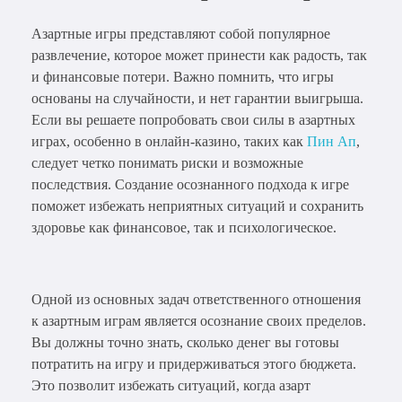
Website Development
Азартные игры представляют собой популярное
Business Development
развлечение, которое может принести как радость, так
OUR PRICES
и финансовые потери. Важно помнить, что игры
основаны на случайности, и нет гарантии выигрыша.
Если вы решаете попробовать свои силы в азартных
играх, особенно в онлайн-казино, таких как
Пин Ап
,
CONTACT
следует четко понимать риски и возможные
последствия. Создание осознанного подхода к игре
поможет избежать неприятных ситуаций и сохранить
здоровье как финансовое, так и психологическое.
Одной из основных задач ответственного отношения
к азартным играм является осознание своих пределов.
Вы должны точно знать, сколько денег вы готовы
потратить на игру и придерживаться этого бюджета.
Это позволит избежать ситуаций, когда азарт