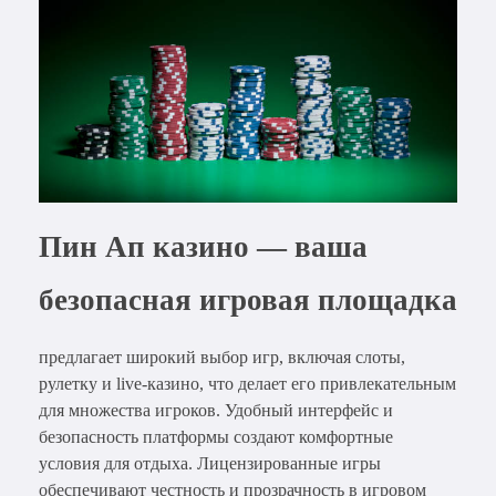
Пин Ап казино — ваша
безопасная игровая площадка
предлагает широкий выбор игр, включая слоты,
рулетку и live-казино, что делает его привлекательным
для множества игроков. Удобный интерфейс и
безопасность платформы создают комфортные
условия для отдыха. Лицензированные игры
обеспечивают честность и прозрачность в игровом