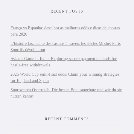
RECENT POSTS
França vs Espanha: descubra as melhores odds e dicas de apostas
para 2026
L'histoire fascinante des casinos à travers les siècles Mrxbet Paris
Sportifs dévoile tout
Aviator Game in India: Exploring secure payment methods for
hassle-free withdrawals
2026 World Cup semi-final odds: Claim your winning strategies
for England and Spain
Sportwetten Österreich: Die besten Bonusangebote und wie du sie
nutzen kannst
RECENT COMMENTS