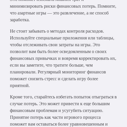
минимизировать риски финансовых потерь. Помните,
что азартные игры — это развлечение, а не способ
заработка.
Не стоит забывать о методах контроля расходов.
Используйте специальные приложения или таблицы,
чтобы отслеживать свои затраты на игры. Это
позволит вам быть более осведомленным о своих
финансовых привычках и вовремя корректировать их,
если вы заметите, что тратите больше, чем
планировали. Регулярный мониторинг финансов
поможет снизить стресс и сделать игру более
приятной.
Кроме того, старайтесь избегать попыток отыграться в
случае потерь. Это может привести к еще большим
финансовым проблемам и усугубить ситуацию.
Принятие потерь как части игрового процесса
поможет вам оставаться более уравновешенным и