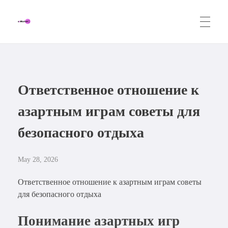
emarketagency.com
HOME
Ответственное отношение к
ABOUT
азартным играм советы для
безопасного отдыха
OUR SERVICES
May 28, 2026
Ответственное отношение к азартным играм советы
SEO
APPOINTMENT
для безопасного отдыха
Social Media Marketing
Понимание азартных игр
OUR EXPERTISE