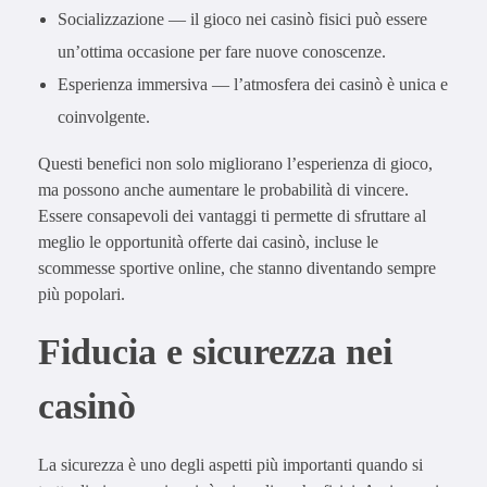
Socializzazione — il gioco nei casinò fisici può essere
un’ottima occasione per fare nuove conoscenze.
Esperienza immersiva — l’atmosfera dei casinò è unica e
coinvolgente.
Questi benefici non solo migliorano l’esperienza di gioco,
ma possono anche aumentare le probabilità di vincere.
Essere consapevoli dei vantaggi ti permette di sfruttare al
meglio le opportunità offerte dai casinò, incluse le
scommesse sportive online, che stanno diventando sempre
più popolari.
Fiducia e sicurezza nei
casinò
La sicurezza è uno degli aspetti più importanti quando si