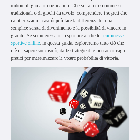
Website Development
milioni di giocatori ogni anno. Che si tratti di scommesse
tradizionali o di giochi da tavolo, comprendere i segreti che
Business Development
caratterizzano i casinò può fare la differenza tra una
OUR PRICES
semplice serata di divertimento e la possibilità di vincere in
grande. Se sei interessato a esplorare anche le
scommesse
sportive online
, in questa guida, esploreremo tutto ciò che
c’è da sapere sui casinò, dalle strategie di gioco ai consigli
CONTACT
pratici per massimizzare le vostre probabilità di vittoria.