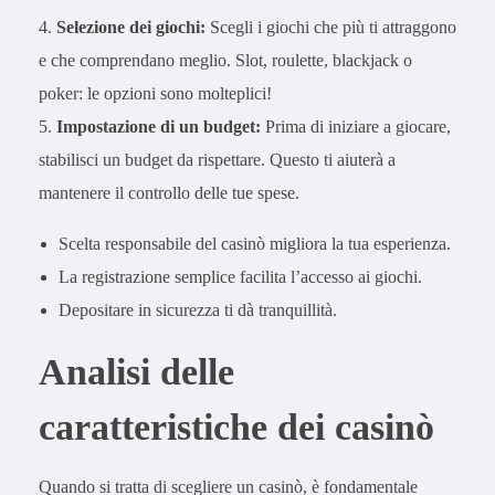
Selezione dei giochi:
Scegli i giochi che più ti attraggono
e che comprendano meglio. Slot, roulette, blackjack o
poker: le opzioni sono molteplici!
Impostazione di un budget:
Prima di iniziare a giocare,
stabilisci un budget da rispettare. Questo ti aiuterà a
mantenere il controllo delle tue spese.
Scelta responsabile del casinò migliora la tua esperienza.
La registrazione semplice facilita l’accesso ai giochi.
Depositare in sicurezza ti dà tranquillità.
Analisi delle
caratteristiche dei casinò
Quando si tratta di scegliere un casinò, è fondamentale