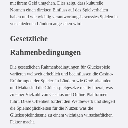
mit ihrem Geld umgehen. Dies zeigt, dass kulturelle
Normen einen direkten Einfluss auf das Spielverhalten
haben und wie wichtig verantwortungsbewusstes Spielen in
verschiedenen Ländern angesehen wird.
Gesetzliche
Rahmenbedingungen
Die gesetzlichen Rahmenbedingungen für Glücksspiele
variieren weltweit erheblich und beeinflussen die Casino-
Erfahrungen der Spieler. In Ländern wie Großbritannien
und Malta sind die Glücksspielgesetze relativ liberal, was
zu einer Vielzahl von Casinos und Online-Plattformen
führt. Diese Offenheit fördert den Wettbewerb und steigert
die Spielmöglichkeiten für die Nutzer, was die
Glücksspielindustrie zu einem wichtigen wirtschaftlichen
Faktor macht.