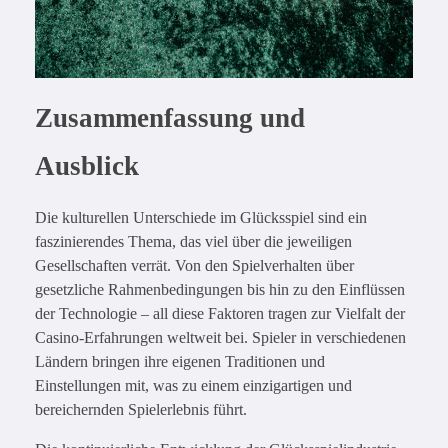
Zusammenfassung und
Ausblick
Die kulturellen Unterschiede im Glücksspiel sind ein
faszinierendes Thema, das viel über die jeweiligen
Gesellschaften verrät. Von den Spielverhalten über
gesetzliche Rahmenbedingungen bis hin zu den Einflüssen
der Technologie – all diese Faktoren tragen zur Vielfalt der
Casino-Erfahrungen weltweit bei. Spieler in verschiedenen
Ländern bringen ihre eigenen Traditionen und
Einstellungen mit, was zu einem einzigartigen und
bereichernden Spielerlebnis führt.