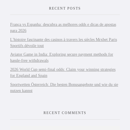
RECENT POSTS
França vs Espanha: descubra as melhores odds e dicas de apostas
para 2026
L'histoire fascinante des casinos à travers les siècles Mrxbet Paris
Sportifs dévoile tout
Aviator Game in India: Exploring secure payment methods for
hassle-free withdrawals
2026 World Cup semi-final odds: Claim your winning strategies
for England and Spain
Sportwetten Österreich: Die besten Bonusangebote und wie du sie
nutzen kannst
RECENT COMMENTS