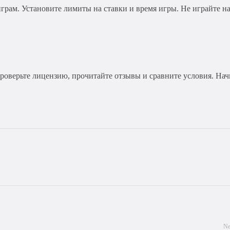
рам. Установите лимиты на ставки и время игры. Не играйте на
роверьте лицензию, прочитайте отзывы и сравните условия. Нач
Ne