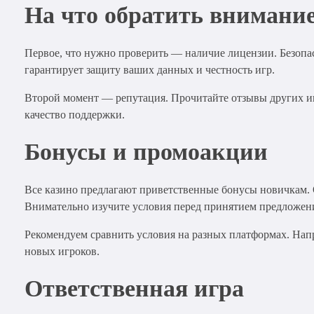
На что обратить внимани
Первое, что нужно проверить — наличие лицензии. Безопа
гарантирует защиту ваших данных и честность игр.
Второй момент — репутация. Прочитайте отзывы других иг
качество поддержки.
Бонусы и промоакции
Все казино предлагают приветственные бонусы новичкам. 
Внимательно изучите условия перед принятием предложен
Рекомендуем сравнить условия на разных платформах. На
новых игроков.
Ответственная игра