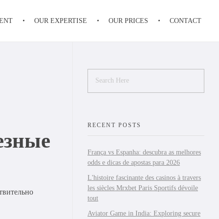
ENT
OUR EXPERTISE
OUR PRICES
CONTACT
RECENT POSTS
езные
França vs Espanha: descubra as melhores
odds e dicas de apostas para 2026
L'histoire fascinante des casinos à travers
les siècles Mrxbet Paris Sportifs dévoile
ствительно
tout
Aviator Game in India: Exploring secure