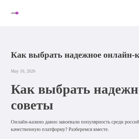
emarketagency.com
Как выбрать надежное онлайн-к
May 10, 2026
Как выбрать надежн
советы
Онлайн-казино давно завоевали популярность среди росси
качественную платформу? Разберемся вместе.