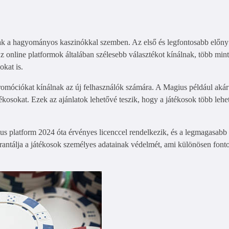
nak a hagyományos kaszinókkal szemben. Az első és legfontosabb előny
z online platformok általában szélesebb választékot kínálnak, több min
okat is.
omóciókat kínálnak az új felhasználók számára. A Magius például akár
tékosokat. Ezek az ajánlatok lehetővé teszik, hogy a játékosok több leh
s platform 2024 óta érvényes licenccel rendelkezik, és a legmagasabb 
arantálja a játékosok személyes adatainak védelmét, ami különösen fontos