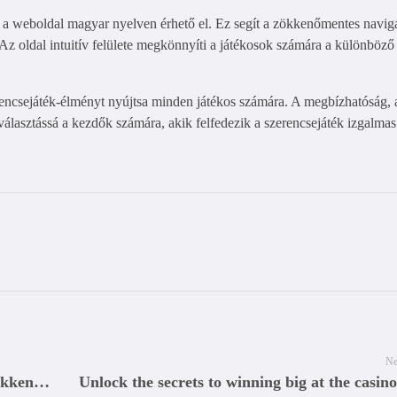
 a weboldal magyar nyelven érhető el. Ez segít a zökkenőmentes navig
 oldal intuitív felülete megkönnyíti a játékosok számára a különböző 
encsejáték-élményt nyújtsa minden játékos számára. A megbízhatóság, a
álasztássá a kezdők számára, akik felfedezik a szerencsejáték izgalmas 
Ne
Geavanceerde strategieën voor succesvol gokken in