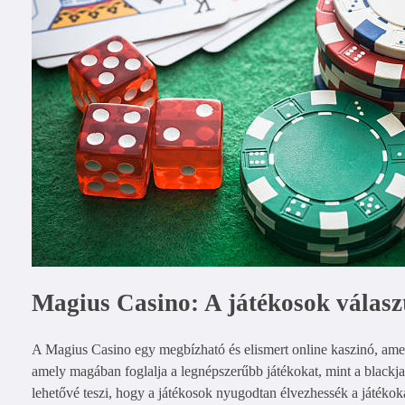
Magius Casino: A játékosok válasz
A Magius Casino egy megbízható és elismert online kaszinó, amely
amely magában foglalja a legnépszerűbb játékokat, mint a blackja
lehetővé teszi, hogy a játékosok nyugodtan élvezhessék a játékok