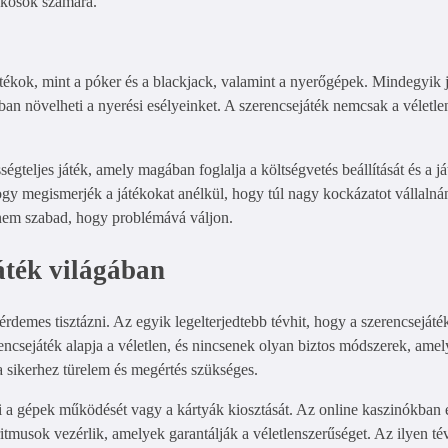
tékosok számára.
tékok, mint a póker és a blackjack, valamint a nyerőgépek. Mindegyik j
ban növelheti a nyerési esélyeinket. A szerencsejáték nemcsak a véletl
égteljes játék, amely magában foglalja a költségvetés beállítását és a j
ogy megismerjék a játékokat anélkül, hogy túl nagy kockázatot vállalná
ék nem szabad, hogy problémává váljon.
áték világában
 érdemes tisztázni. Az egyik legelterjedtebb tévhit, hogy a szerencseját
erencsejáték alapja a véletlen, és nincsenek olyan biztos módszerek, ame
a sikerhez türelem és megértés szükséges.
 a gépek működését vagy a kártyák kiosztását. Az online kaszinókban 
musok vezérlik, amelyek garantálják a véletlenszerűséget. Az ilyen té