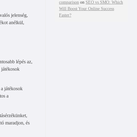
comparison
on
SEO vs SMO: Which
Will Boost Your Online Success
valós jelenség,
Faster?
ékot anélkül,
ntosabb lépés az,
 játékosok
 a játékosok
tos a
tásérzékünket,
ató maradjon, és