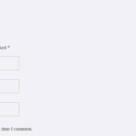
rked *
t time I comment.