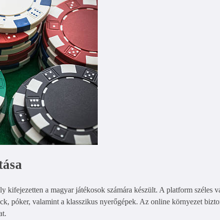
tása
 kifejezetten a magyar játékosok számára készült. A platform széles vá
ck, póker, valamint a klasszikus nyerőgépek. Az online környezet bizt
at.