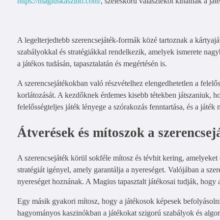
https://magiuskaszino.com/
, széleskörű választékot kínálnak a já
A legelterjedtebb szerencsejáték-formák közé tartoznak a kártyajá
szabályokkal és stratégiákkal rendelkezik, amelyek ismerete nagy
a játékos tudásán, tapasztalatán és megértésén is.
A szerencsejátékokban való részvételhez elengedhetetlen a felelőss
korlátozását. A kezdőknek érdemes kisebb tétekben játszaniuk, h
felelősségteljes játék lényege a szórakozás fenntartása, és a ját
Átverések és mítoszok a szerencsej
A szerencsejáték körül sokféle mítosz és tévhit kering, amelyeket
stratégiát igényel, amely garantálja a nyereséget. Valójában a sz
nyereséget hoznának. A Magius tapasztalt játékosai tudják, hogy 
Egy másik gyakori mítosz, hogy a játékosok képesek befolyásolni
hagyományos kaszinókban a játékokat szigorú szabályok és algorit