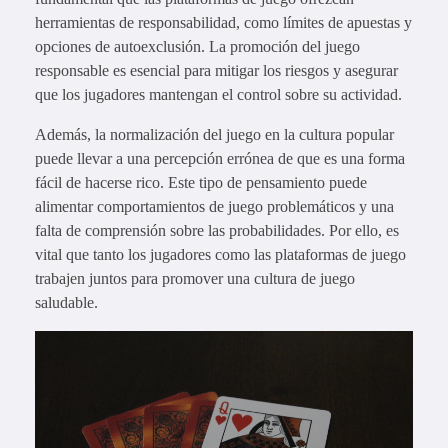
herramientas de responsabilidad, como límites de apuestas y
opciones de autoexclusión. La promoción del juego
responsable es esencial para mitigar los riesgos y asegurar
que los jugadores mantengan el control sobre su actividad.
Además, la normalización del juego en la cultura popular
puede llevar a una percepción errónea de que es una forma
fácil de hacerse rico. Este tipo de pensamiento puede
alimentar comportamientos de juego problemáticos y una
falta de comprensión sobre las probabilidades. Por ello, es
vital que tanto los jugadores como las plataformas de juego
trabajen juntos para promover una cultura de juego
saludable.