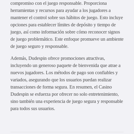
compromiso con el juego responsable. Proporciona
herramientas y recursos para ayudar a los jugadores a
mantener el control sobre sus hábitos de juego. Esto incluye
opciones para establecer límites de depósito y tiempo de
juego, así como información sobre cómo reconocer signos
de juego problemático. Este enfoque promueve un ambiente
de juego seguro y responsable.
Además, Dudespin ofrece promociones atractivas,
incluyendo un generoso paquete de bienvenida que atrae a
nuevos jugadores. Los métodos de pago son confiables y
variados, asegurando que los usuarios puedan realizar
transacciones de forma segura. En resumen, el Casino
Dudespin se esfuerza por ofrecer no solo entretenimiento,
sino también una experiencia de juego segura y responsable
para todos sus usuarios.