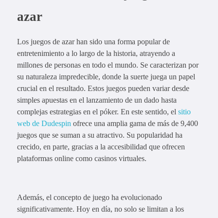
Website Development
azar
Business Development
OUR PRICES
Los juegos de azar han sido una forma popular de
entretenimiento a lo largo de la historia, atrayendo a
millones de personas en todo el mundo. Se caracterizan por
su naturaleza impredecible, donde la suerte juega un papel
CONTACT
crucial en el resultado. Estos juegos pueden variar desde
simples apuestas en el lanzamiento de un dado hasta
complejas estrategias en el póker. En este sentido, el
sitio
web de Dudespin
ofrece una amplia gama de más de 9,400
juegos que se suman a su atractivo. Su popularidad ha
crecido, en parte, gracias a la accesibilidad que ofrecen
plataformas online como casinos virtuales.
Además, el concepto de juego ha evolucionado
significativamente. Hoy en día, no solo se limitan a los