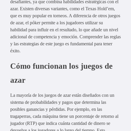
desafiantes, ya que combina habilidades estratégicas con el
azar. Existen diversas variantes, como el Texas Hold’em,
que es muy popular en torneos. A diferencia de otros juegos
de azar, el póker permite a los jugadores utilizar su
habilidad para influir en el resultado, lo que añade un nivel
adicional de competencia y emoción. Comprender las reglas
y las estrategias de este juego es fundamental para tener
éxito.
Cómo funcionan los juegos de
azar
La mayoría de los juegos de azar están diseñados con un
sistema de probabilidades y pagos que determina las
posibles ganancias y pérdidas. Por ejemplo, en las
tragaperras, cada máquina tiene un porcentaje de retorno al
jugador (RTP) que indica cuánta cantidad de dinero se
devuelve a los jugadores a lo largo del tiempo. Esto