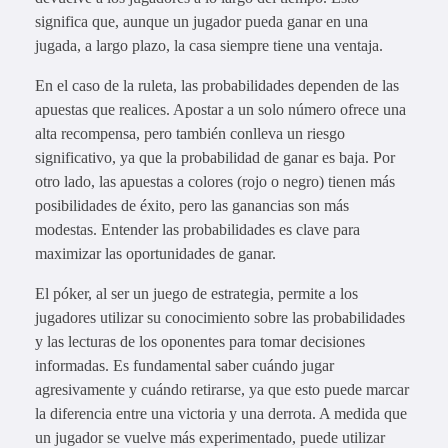
significa que, aunque un jugador pueda ganar en una
jugada, a largo plazo, la casa siempre tiene una ventaja.
En el caso de la ruleta, las probabilidades dependen de las
apuestas que realices. Apostar a un solo número ofrece una
alta recompensa, pero también conlleva un riesgo
significativo, ya que la probabilidad de ganar es baja. Por
otro lado, las apuestas a colores (rojo o negro) tienen más
posibilidades de éxito, pero las ganancias son más
modestas. Entender las probabilidades es clave para
maximizar las oportunidades de ganar.
El póker, al ser un juego de estrategia, permite a los
jugadores utilizar su conocimiento sobre las probabilidades
y las lecturas de los oponentes para tomar decisiones
informadas. Es fundamental saber cuándo jugar
agresivamente y cuándo retirarse, ya que esto puede marcar
la diferencia entre una victoria y una derrota. A medida que
un jugador se vuelve más experimentado, puede utilizar