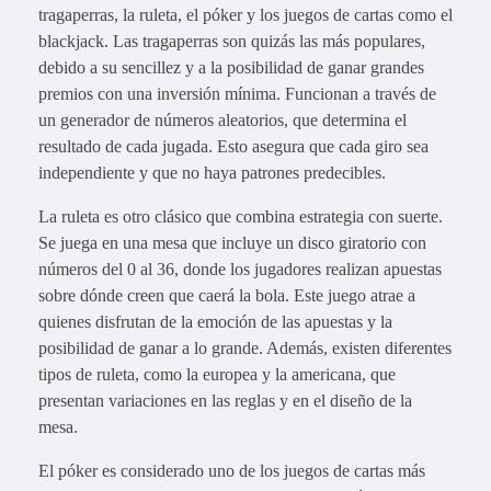
tragaperras, la ruleta, el póker y los juegos de cartas como el
blackjack. Las tragaperras son quizás las más populares,
debido a su sencillez y a la posibilidad de ganar grandes
premios con una inversión mínima. Funcionan a través de
un generador de números aleatorios, que determina el
resultado de cada jugada. Esto asegura que cada giro sea
independiente y que no haya patrones predecibles.
La ruleta es otro clásico que combina estrategia con suerte.
Se juega en una mesa que incluye un disco giratorio con
números del 0 al 36, donde los jugadores realizan apuestas
sobre dónde creen que caerá la bola. Este juego atrae a
quienes disfrutan de la emoción de las apuestas y la
posibilidad de ganar a lo grande. Además, existen diferentes
tipos de ruleta, como la europea y la americana, que
presentan variaciones en las reglas y en el diseño de la
mesa.
El póker es considerado uno de los juegos de cartas más