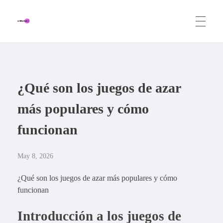
emarketagency.com
HOME
¿Qué son los juegos de azar
ABOUT
más populares y cómo
funcionan
OUR SERVICES
May 8, 2026
¿Qué son los juegos de azar más populares y cómo
SEO
APPOINTMENT
funcionan
Social Media Marketing
Introducción a los juegos de
OUR EXPERTISE